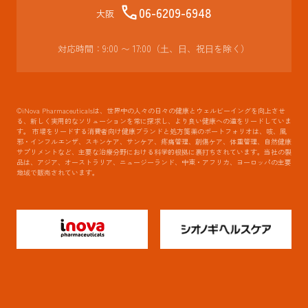
06-6209-6948
大阪
対応時間：9:00 〜 17:00（⼟、⽇、祝⽇を除く）
©iNova Pharmaceuticalsは、世界中の人々の日々の健康とウェルビーイングを向上させ
る、新しく実用的なソリューションを常に探求し、より良い健康への道をリードしていま
す。 市場をリードする消費者向け健康ブランドと処方箋薬のポートフォリオは、咳、風
邪・インフルエンザ、スキンケア、サンケア、疼痛管理、創傷ケア、体重管理、自然健康
サプリメントなど、主要な治療分野における科学的根拠に裏打ちされています。当社の製
品は、アジア、オーストラリア、ニュージーランド、中東・アフリカ、ヨーロッパの主要
地域で販売されています。