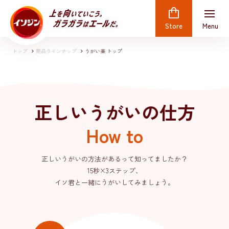
Store
Menu
トップ
商品ラインナップ
うがい薬 トップ
商品のご購入はこちら
うがい薬
イソジン
うがい薬・うがい薬P
®
正しいうがいの仕方
イソジン
うがい薬C
®
イソジン
うがい薬​について
How to
®
イソジン
クリアうがい薬
®
正しいうがいの方法があるって知ってましたか？
15秒×3ステップ、
各オンラインショップは在庫状況により、
売り切れの場合がございます。
イソ君と一緒にうがいしてみましょう。
のどフレッシュ
入荷状況や取り扱い商品は各サービスにお問い合わせください。
イソジン
クリアうがい薬​について
®
イソジン
のどフレッシュ
®