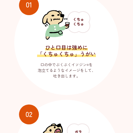
01
きず薬・軟膏
茶色のひみつ
イソジン
きず薬
®
ひと口目は強めに
イソジン
軟膏
®
「くちゅくちゅ」うがい
口の中でぶくぶく
イソジン
を
®
業務用製品
泡立てるようなイメージをして、
吐き出します。
イソジン
ウォッシュ
®
すべての商品を見る
02