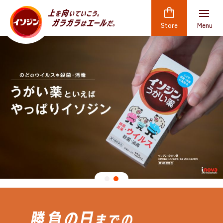
Store
Menu
商品のご購入はこちら
うがい薬
イソジン
うがい薬・うがい薬P
®
イソジン
うがい薬C
®
イソジン
うがい薬​について
®
イソジン
クリアうがい薬
®
各オンラインショップは在庫状況により、
売り切れの場合がございます。
のどフレッシュ
入荷状況や取り扱い商品は各サービスにお問い合わせください。
イソジン
クリアうがい薬​について
®
イソジン
のどフレッシュ
®