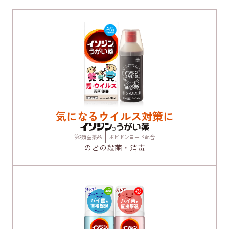
イソジン
うがい薬​について
®
気になるウイルス対策に
イソジン
クリアうがい薬​について
®
第3類医薬品
ポビドンヨード配合
のどの殺菌・消毒
茶色のひみつ