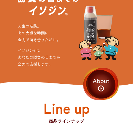
きず薬・軟膏
茶色のひみつ
人生の岐路。
その大切な時間に
イソジン
きず薬
®
全力で向き合うために。
イソジン
軟膏
®
イソジン
は、
®
あなたの勝負の日までを
全力で応援します。
業務用製品
About
イソジン
ウォッシュ
®
Line up
すべての商品を見る
商品ラインナップ