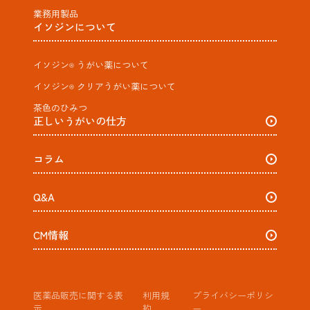
業務用製品
イソジンについて
イソジン
うがい薬​について
®
イソジン
クリアうがい薬​について
®
茶色のひみつ
正しいうがいの仕方
コラム
Q&A
CM情報
医薬品販売に関する表
利用規
プライバシーポリシ
示
約
ー