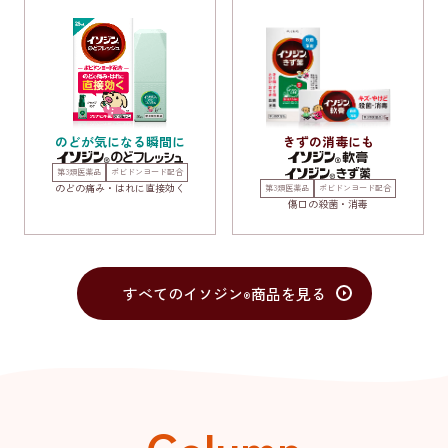
きずの消毒にも
のどが気になる瞬間に
第3類医薬品
ポビドンヨード配合
のどの痛み・はれに直接効く
第3類医薬品
ポビドンヨード配合
傷口の殺菌・消毒
すべての
イソジン
商品を見る
®
Column