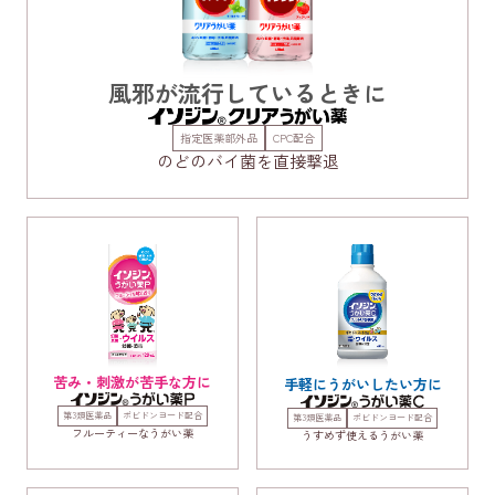
正しいうがいの仕方
風邪が流行しているときに
コラム
指定医薬部外品
CPC配合​
Q&A
のどのバイ菌を直接撃退
CM情報
苦み・刺激が苦手な方に
手軽にうがいしたい方に
第3類医薬品
ポビドンヨード配合
第3類医薬品
ポビドンヨード配合
フルーティーなうがい薬
うすめず使えるうがい薬