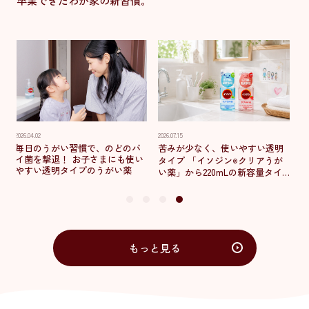
卒業できたわが家の新習慣。
2026.04.02
2026.07.15
毎日のうがい習慣で、のどのバ
苦みが少なく、使いやすい透明
イ菌を撃退！ お子さまにも使い
タイプ 「
イソジン
クリアうが
制
®
やすい透明タイプのうがい薬
い薬」から220mLの新容量タイ
・
プが登場！ ～試しやすいサイズ
定
で、毎日のうがい習慣をサポー
が
ト～ 7月26日開催の「マザーズ
フェスタ2026」（主催：日本マ
ザーズ協会）にて先行公開
もっと見る